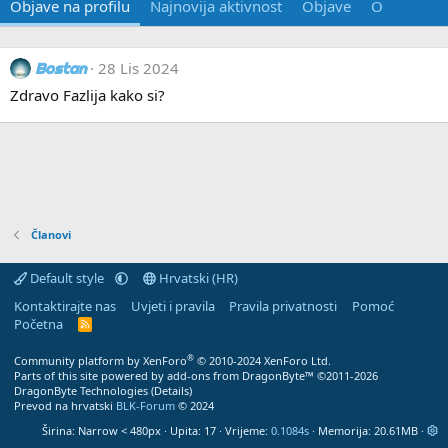
Objave na profilu
Najnovija aktivnost
Objave
O
28 Lis 2024
Bostan
Zdravo Fazlija kako si?
Članovi
Default style
Hrvatski (HR)
Kontaktirajte nas
Uvjeti i pravila
Pravila privatnosti
Pomoć
Početna
R
S
S
®
Community platform by XenForo
© 2010-2024 XenForo Ltd.
Parts of this site powered by
add-ons from DragonByte™
©2011-2026
DragonByte Technologies
(
Details
)
Prevod na hrvatski
BLK-Forum
© 2024
Širina
Upita
17
Vrijeme
0.1084s
Memorija
20.61MB