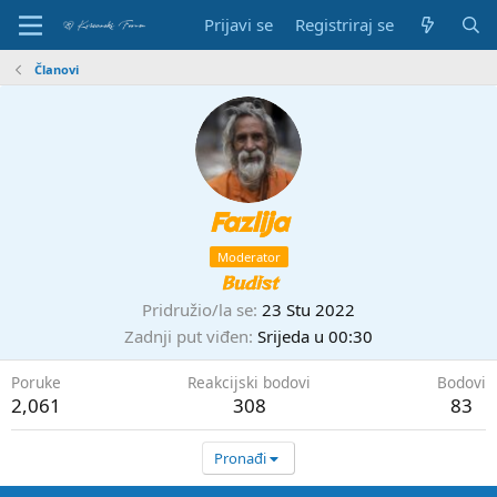
Prijavi se
Registriraj se
Članovi
Fazlija
Moderator
Budist
Pridružio/la se
23 Stu 2022
Zadnji put viđen
Srijeda u 00:30
Poruke
Reakcijski bodovi
Bodovi
2,061
308
83
Pronađi