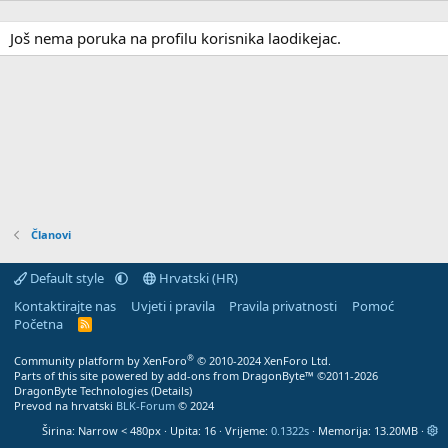
Još nema poruka na profilu korisnika laodikejac.
Članovi
Default style
Hrvatski (HR)
Kontaktirajte nas
Uvjeti i pravila
Pravila privatnosti
Pomoć
Početna
R
S
S
®
Community platform by XenForo
© 2010-2024 XenForo Ltd.
Parts of this site powered by
add-ons from DragonByte™
©2011-2026
DragonByte Technologies
(
Details
)
Prevod na hrvatski
BLK-Forum
© 2024
Širina
Upita
16
Vrijeme
0.1322s
Memorija
13.20MB