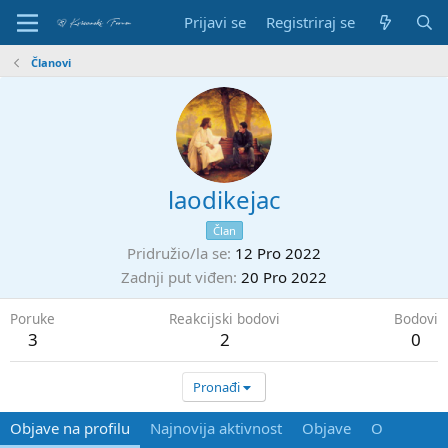
Prijavi se
Registriraj se
Članovi
laodikejac
Član
Pridružio/la se
12 Pro 2022
Zadnji put viđen
20 Pro 2022
Poruke
Reakcijski bodovi
Bodovi
3
2
0
Pronađi
Objave na profilu
Najnovija aktivnost
Objave
O