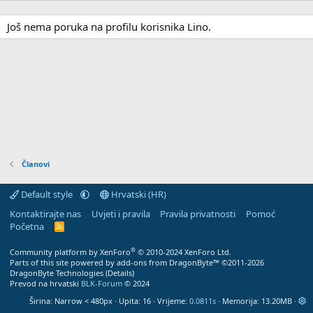
Još nema poruka na profilu korisnika Lino.
Članovi
Default style
Hrvatski (HR)
Kontaktirajte nas
Uvjeti i pravila
Pravila privatnosti
Pomoć
Početna
R
S
S
®
Community platform by XenForo
© 2010-2024 XenForo Ltd.
Parts of this site powered by
add-ons from DragonByte™
©2011-2026
DragonByte Technologies
(
Details
)
Prevod na hrvatski
BLK-Forum
© 2024
Širina
Upita
16
Vrijeme
0.0811s
Memorija
13.20MB