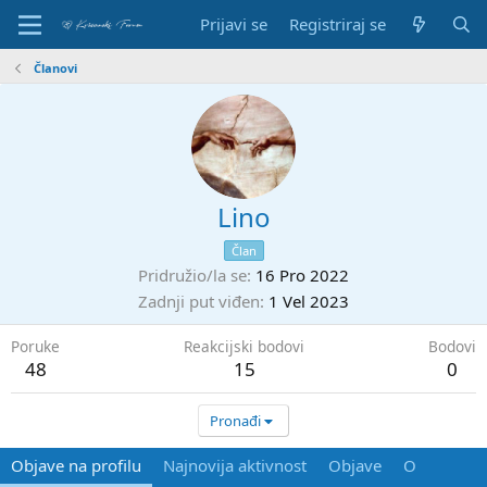
Prijavi se
Registriraj se
Članovi
Lino
Član
Pridružio/la se
16 Pro 2022
Zadnji put viđen
1 Vel 2023
Poruke
Reakcijski bodovi
Bodovi
48
15
0
Pronađi
Objave na profilu
Najnovija aktivnost
Objave
O