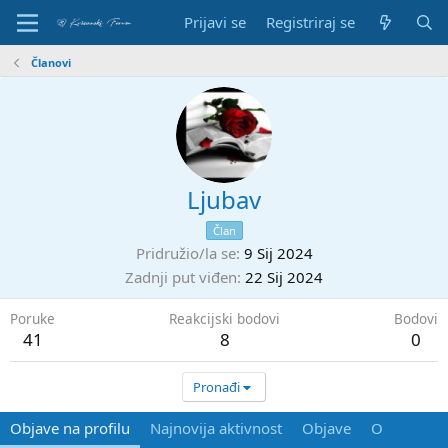
Prijavi se
Registriraj se
Članovi
Ljubav
Član
Pridružio/la se
9 Sij 2024
Zadnji put viđen
22 Sij 2024
Poruke
Reakcijski bodovi
Bodovi
41
8
0
Pronađi
Objave na profilu
Najnovija aktivnost
Objave
O