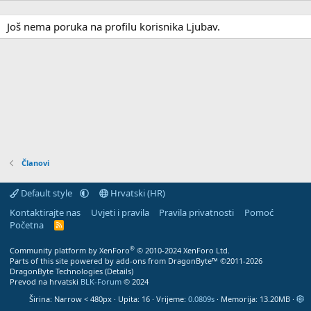
Još nema poruka na profilu korisnika Ljubav.
Članovi
Default style
Hrvatski (HR)
Kontaktirajte nas
Uvjeti i pravila
Pravila privatnosti
Pomoć
Početna
R
S
S
®
Community platform by XenForo
© 2010-2024 XenForo Ltd.
Parts of this site powered by
add-ons from DragonByte™
©2011-2026
DragonByte Technologies
(
Details
)
Prevod na hrvatski
BLK-Forum
© 2024
Širina
Upita
16
Vrijeme
0.0809s
Memorija
13.20MB