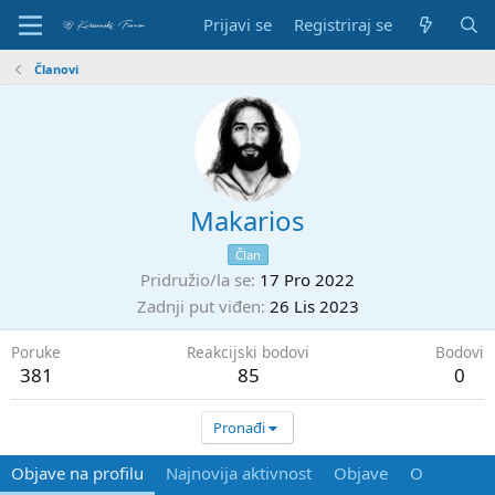
Prijavi se
Registriraj se
Članovi
Makarios
Član
Pridružio/la se
17 Pro 2022
Zadnji put viđen
26 Lis 2023
Poruke
Reakcijski bodovi
Bodovi
381
85
0
Pronađi
Objave na profilu
Najnovija aktivnost
Objave
O