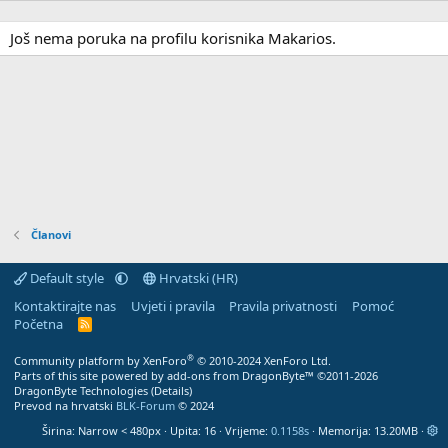
Još nema poruka na profilu korisnika Makarios.
Članovi
Default style
Hrvatski (HR)
Kontaktirajte nas
Uvjeti i pravila
Pravila privatnosti
Pomoć
Početna
R
S
S
®
Community platform by XenForo
© 2010-2024 XenForo Ltd.
Parts of this site powered by
add-ons from DragonByte™
©2011-2026
DragonByte Technologies
(
Details
)
Prevod na hrvatski
BLK-Forum
© 2024
Širina
Upita
16
Vrijeme
0.1158s
Memorija
13.20MB