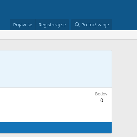
Prijavi se
Registriraj se
Pretraživanje
Bodovi
0