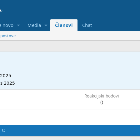
je novo
Media
Članovi
Chat
e postove
 2025
is 2025
Reakcijski bodovi
0
O