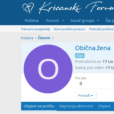
Početna
Forumi
Social groups
Šta 
Trenutni posjetitelji
Novi profilni postovi
Pretraži profiln
Početna
Članovi
Obična.žena
O
Član
Pridružio/la se
17 Lis
Zadnji put viđen
17 L
Poruke
0
Pronađi
Objave na profilu
Najnovija aktivnost
Objave