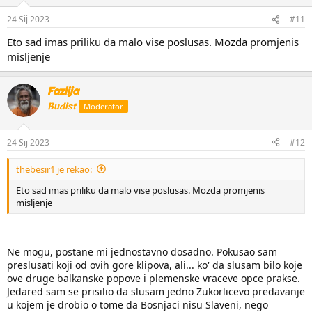
24 Sij 2023
#11
Eto sad imas priliku da malo vise poslusas. Mozda promjenis
misljenje
Fazlija
Budist
Moderator
24 Sij 2023
#12
thebesir1 je rekao:
Eto sad imas priliku da malo vise poslusas. Mozda promjenis
misljenje
Ne mogu, postane mi jednostavno dosadno. Pokusao sam
preslusati koji od ovih gore klipova, ali... ko' da slusam bilo koje
ove druge balkanske popove i plemenske vraceve opce prakse.
Jedared sam se prisilio da slusam jedno Zukorlicevo predavanje
u kojem je drobio o tome da Bosnjaci nisu Slaveni, nego