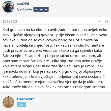
καιnos
Spirit Junkie
A d m i n
22 Sij 2023
#3
Kad god sam na facebooku ovih zadnjih par dana uvijek neko
stavi isječak njegovog govora - prije nisam nikad slušao ovog
čovjeka. Vidim da se ovaj čovjek borio za Božja moralna
načela i obiteljske vrijednosti. Tek kad sam vidio komentare
ljudi pravoslavne vjere, vidio sam kako su ga cijenili i kako
žale za njim. E sada, zbog čega je tačno umro ne znam, ali
opet sam teoretičar zavjere - elita sigurno ima neko oružje
koje stvara srčani udar ili ko zna što već. Tako je umro i neki
njemački novinar koji je napisao knjigu u kojoj objašnjava
kako televizija lažira izvještaje - i odjedanput čova nestane. I
kad čitaš komentare njemaca većina vjeruje da je uklonjen.
Tako može biti da je ovaj čovjek nekome s razlogom smetao.
thebesir1
Član