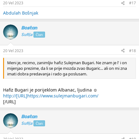
20 Vel 2023
#17
Abdulah Bošnjak
Bostan
Sufija
Član
20 Vel 2023
#18
Meni je, recimo, zanimljiv hafiz Sulejman Bugari. Ne znam je l' i on
mijenjao prezime, da li se prije mozda zvao Bugaric... ali on mi zna
imati dobra predavanja i rado ga poslusam.
Hafiz Bugari je porijeklom Albanac, ljudina ☺
http://[URL]https://www.sulejmanbugari.com/
[/URL]
Bostan
Sufija
Član