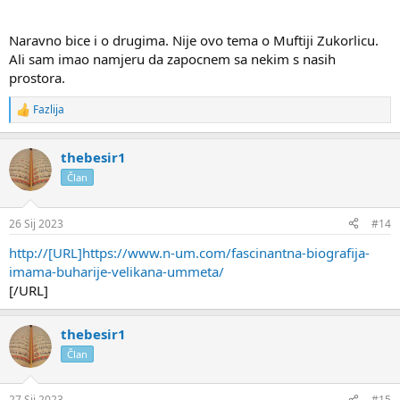
Naravno bice i o drugima. Nije ovo tema o Muftiji Zukorlicu.
Ali sam imao namjeru da zapocnem sa nekim s nasih
prostora.
Fazlija
R
e
a
thebesir1
k
c
Član
i
j
e
26 Sij 2023
#14
:
http://[URL]https://www.n-um.com/fascinantna-biografija-
imama-buharije-velikana-ummeta/
[/URL]
thebesir1
Član
27 Sij 2023
#15