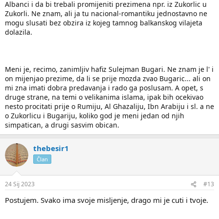
Albanci i da bi trebali promijeniti prezimena npr. iz Zukorlic u
Zukorli. Ne znam, ali ja tu nacional-romantiku jednostavno ne
mogu slusati bez obzira iz kojeg tamnog balkanskog vilajeta
dolazila.
Meni je, recimo, zanimljiv hafiz Sulejman Bugari. Ne znam je l' i
on mijenjao prezime, da li se prije mozda zvao Bugaric... ali on
mi zna imati dobra predavanja i rado ga poslusam. A opet, s
druge strane, na temi o velikanima islama, ipak bih ocekivao
nesto procitati prije o Rumiju, Al Ghazaliju, Ibn Arabiju i sl. a ne
o Zukorlicu i Bugariju, koliko god je meni jedan od njih
simpatican, a drugi sasvim obican.
thebesir1
Član
24 Sij 2023
#13
Postujem. Svako ima svoje misljenje, drago mi je cuti i tvoje.