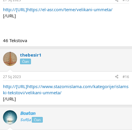
http://[URL]https://el-asr.com/teme/velikani-ummeta/
[/URL]
46 Tekstova
thebesir1
Član
27 Sij 2023
#16
http://[URL]https://www.stazomislama.com/kategorije/islams
ki-tekstovi/velikani-ummeta/
[/URL]
Bostan
Sufija
Član