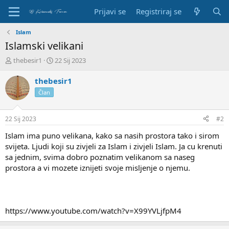
Prijavi se
Registriraj se
Islam
Islamski velikani
P
D
thebesir1
22 Sij 2023
o
a
k
t
thebesir1
r
u
Član
e
m
t
p
a
o
22 Sij 2023
#2
č
č
t
e
Islam ima puno velikana, kako sa nasih prostora tako i sirom
e
t
svijeta. Ljudi koji su zivjeli za Islam i zivjeli Islam. Ja cu krenuti
m
k
sa jednim, svima dobro poznatim velikanom sa naseg
e
a
prostora a vi mozete iznijeti svoje misljenje o njemu.
https://www.youtube.com/watch?v=X99YVLjfpM4