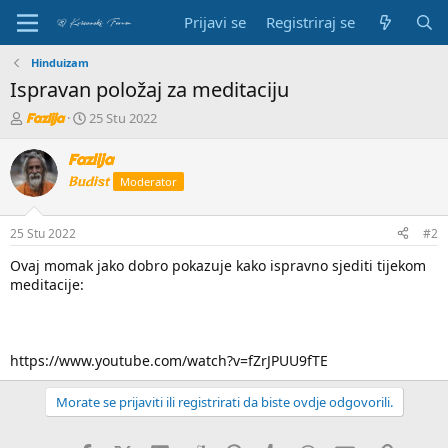
Prijavi se
Registriraj se
Hinduizam
Ispravan položaj za meditaciju
P
D
25 Stu 2022
Fazlija
o
a
k
t
Fazlija
r
u
Budist
Moderator
e
m
t
p
a
o
25 Stu 2022
#2
č
č
t
e
Ovaj momak jako dobro pokazuje kako ispravno sjediti tijekom
e
t
meditacije:
m
k
e
a
https://www.youtube.com/watch?v=fZrJPUU9fTE
Morate se prijaviti ili registrirati da biste ovdje odgovorili.