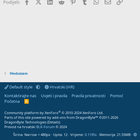
Facebook
X (Twitter)
LinkedIn
Reddit
Pinterest
Tumblr
WhatsApp
Email
Veza
Podijeli:
Hinduizam
Default style
Hrvatski (HR)
Kontaktirajte nas
Uvjeti i pravila
Pravila privatnosti
Pomoć
Početna
R
S
S
®
Community platform by XenForo
© 2010-2024 XenForo Ltd.
Parts of this site powered by
add-ons from DragonByte™
©2011-2026
DragonByte Technologies
(
Details
)
Prevod na hrvatski
BLK-Forum
© 2024
Širina
Upita
12
Vrijeme
0.1195s
Memorija
21.55MB