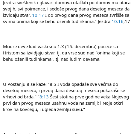
Jezdra sveštenik i glavari domova otačkih po domovima otaca
svojih, svi poimence, i sedoše prvog dana desetog meseca da
izviđaju stvar.
10:17
I do prvog dana prvog meseca svršiše sa
svima onima koji se behu oženili tuđinkama." Jezdra
10:16
,17
Mudre deve kad vaskrsnu 1.X (15. decembra) pocece sa
Hristom sa izvidjaju stvar, tj. da vrse sud nad "onima koji se
behu oženili tuđinkama", tj. nad ludim devama.
U Postanju 8 se kaze: "8:5 I voda opadaše sve većma do
desetog meseca; i prvog dana desetog meseca pokazaše se
vrhovi od brda." "
8:13
Šest stotina prve godine veka Nojevog
prvi dan prvog meseca usahnu voda na zemlji; i Noje otkri
krov na kovčegu, i ugleda zemlju suvu."