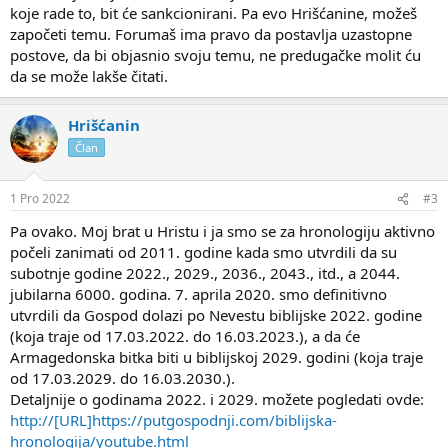
koje rade to, bit će sankcionirani. Pa evo Hrišćanine, možeš
započeti temu. Forumaš ima pravo da postavlja uzastopne
postove, da bi objasnio svoju temu, ne predugačke molit ću
da se može lakše čitati.
Hrišćanin
Član
1 Pro 2022
#3
Pa ovako. Moj brat u Hristu i ja smo se za hronologiju aktivno
počeli zanimati od 2011. godine kada smo utvrdili da su
subotnje godine 2022., 2029., 2036., 2043., itd., a 2044.
jubilarna 6000. godina. 7. aprila 2020. smo definitivno
utvrdili da Gospod dolazi po Nevestu biblijske 2022. godine
(koja traje od 17.03.2022. do 16.03.2023.), a da će
Armagedonska bitka biti u biblijskoj 2029. godini (koja traje
od 17.03.2029. do 16.03.2030.).
Detaljnije o godinama 2022. i 2029. možete pogledati ovde:
http://[URL]https://putgospodnji.com/biblijska-
hronologija/youtube.html