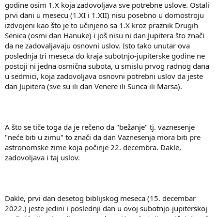
godine osim 1.X koja zadovoljava sve potrebne uslove. Ostali
prvi dani u mesecu (1.XI i 1.XII) nisu posebno u domostroju
izdvojeni kao što je to učinjeno sa 1.X kroz praznik Drugih
Senica (osmi dan Hanuke) i još nisu ni dan Jupitera što znači
da ne zadovaljavaju osnovni uslov. Isto tako unutar ova
poslednja tri meseca do kraja subotnjo-jupiterske godine ne
postoji ni jedna osmična subota, u smislu prvog radnog dana
u sedmici, koja zadovoljava osnovni potrebni uslov da jeste
dan Jupitera (sve su ili dan Venere ili Sunca ili Marsa).
A što se tiče toga da je rečeno da "bežanje" tj. vaznesenje
"neće biti u zimu" to znači da dan Vaznesenja mora biti pre
astronomske zime koja počinje 22. decembra. Dakle,
zadovoljava i taj uslov.
Dakle, prvi dan desetog biblijskog meseca (15. decembar
2022.) jeste jedini i poslednji dan u ovoj subotnjo-jupiterskoj