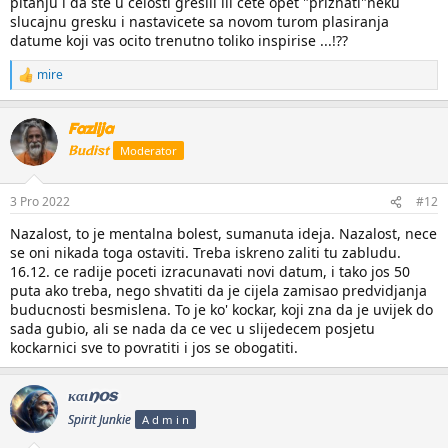
pitanju i da ste u celosti gresili ili cete opet "priznati"neku
slucajnu gresku i nastavicete sa novom turom plasiranja
datume koji vas ocito trenutno toliko inspirise ...!??
mire
R
e
a
Fazlija
k
c
Budist
Moderator
i
j
e
3 Pro 2022
#12
:
Nazalost, to je mentalna bolest, sumanuta ideja. Nazalost, nece
se oni nikada toga ostaviti. Treba iskreno zaliti tu zabludu.
16.12. ce radije poceti izracunavati novi datum, i tako jos 50
puta ako treba, nego shvatiti da je cijela zamisao predvidjanja
buducnosti besmislena. To je ko' kockar, koji zna da je uvijek do
sada gubio, ali se nada da ce vec u slijedecem posjetu
kockarnici sve to povratiti i jos se obogatiti.
καιnos
Spirit Junkie
A d m i n