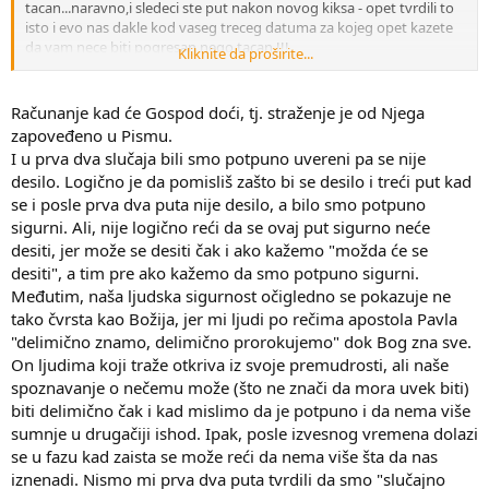
tacan...naravno,i sledeci ste put nakon novog kiksa - opet tvrdili to
isto i evo nas dakle kod vaseg treceg datuma za kojeg opet kazete
da vam nece biti pogresan nego tacan !!!
Kliknite da proširite...
Stoga vas pitam jasno i precizno - ukoliko vam, "kojim slucajem"desi
da i ovaj put promasite datum, dali ste spremni da priznate da ste
radili suprotno Bibliskim nalozima po tom pitanju i da ste u celosti
Računanje kad će Gospod doći, tj. straženje je od Njega
gresili ili cete opet "priznati"neku slucajnu gresku i nastavicete sa
zapoveđeno u Pismu.
novom turom plasiranja datume koji vas ocito trenutno toliko
I u prva dva slučaja bili smo potpuno uvereni pa se nije
inspirise ...!??
desilo. Logično je da pomisliš zašto bi se desilo i treći put kad
se i posle prva dva puta nije desilo, a bilo smo potpuno
sigurni. Ali, nije logično reći da se ovaj put sigurno neće
desiti, jer može se desiti čak i ako kažemo "možda će se
desiti", a tim pre ako kažemo da smo potpuno sigurni.
Međutim, naša ljudska sigurnost očigledno se pokazuje ne
tako čvrsta kao Božija, jer mi ljudi po rečima apostola Pavla
"delimično znamo, delimično prorokujemo" dok Bog zna sve.
On ljudima koji traže otkriva iz svoje premudrosti, ali naše
spoznavanje o nečemu može (što ne znači da mora uvek biti)
biti delimično čak i kad mislimo da je potpuno i da nema više
sumnje u drugačiji ishod. Ipak, posle izvesnog vremena dolazi
se u fazu kad zaista se može reći da nema više šta da nas
iznenadi. Nismo mi prva dva puta tvrdili da smo "slučajno