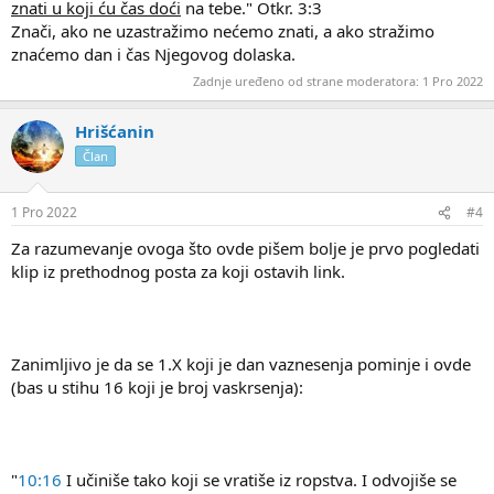
znati u koji ću čas doći
na tebe." Otkr. 3:3
Znači, ako ne uzastražimo nećemo znati, a ako stražimo
znaćemo dan i čas Njegovog dolaska.
Zadnje uređeno od strane moderatora:
1 Pro 2022
Hrišćanin
Član
1 Pro 2022
#4
Za razumevanje ovoga što ovde pišem bolje je prvo pogledati
klip iz prethodnog posta za koji ostavih link.
Zanimljivo je da se 1.X koji je dan vaznesenja pominje i ovde
(bas u stihu 16 koji je broj vaskrsenja):
"
10:16
I učiniše tako koji se vratiše iz ropstva. I odvojiše se