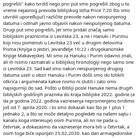
pogrešili" kako tvrdiš nego prvi put smo pogrešili zbog u to
vreme nejasnog prevoda biblijskog stiha Price 7:20 što smo
utvrdili upoređujući različite prevode nakon neispunjenog
datuma i odmah javno objavili nakon neispunjenog datuma.
Drugi put smo pogrešili, jer smo pridali značaj samo
biblijskim praznicima iz Levitska 23, a ne i Hanuki i Purimu
koji nisu pomenuti u Levitska 23 već u drugim delovima
Pisma (Knjiga o Jestiri, Jevanđelje 10:22 i drugokanonske
Knjige Makavejske). Mi smo za Hanuku i Purim odavno znali,
ali ih nismo razmatrali u biblijskoj hronologiji nego samo one
iz Levitska 23. Sad kad smo nakon neispunjenog drugog
datuma uzeli u obzir Hanuku i Purim došli smo do tolikih
otkrića i argumenata kakve nismo ni slutili i zato smo
najsigurniji do sad. Pošto u Bibliji posle Hanuke nema drugih
biblijskih godišnjih praznika do kraja biblijske 2022. godine (a
da je godina 2022. godina vaznesenja nepromenjeno tvrdimo
još od 7. aprila 2020. i to smo dokazali kao što je 1 plus 1
jednako 2, a što se može detaljno pogledati na našem sajtu i
kanalu koga interesuje) osim Purima, ali on ne pada u
četvrtak, a dokazasmo da vaznesenje mora biti u četvrtak, a
osim toga biće ispunjen 25.02.2030. kao dan armagedonske