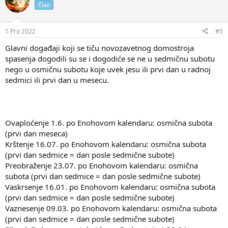
Član
1 Pro 2022
#5
Glavni događaji koji se tiču novozavetnog domostroja
spasenja dogodili su se i dogodiće se ne u sedmičnu subotu
nego u osmičnu subotu koje uvek jesu ili prvi dan u radnoj
sedmici ili prvi dan u mesecu.
Ovaploćenje 1.6. po Enohovom kalendaru: osmična subota
(prvi dan meseca)
Krštenje 16.07. po Enohovom kalendaru: osmična subota
(prvi dan sedmice = dan posle sedmične subote)
Preobraženje 23.07. po Enohovom kalendaru: osmična
subota (prvi dan sedmice = dan posle sedmične subote)
Vaskrsenje 16.01. po Enohovom kalendaru: osmična subota
(prvi dan sedmice = dan posle sedmične subote)
Vaznesenje 09.03. po Enohovom kalendaru: osmična subota
(prvi dan sedmice = dan posle sedmične subote)