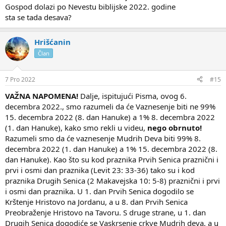
Gospod dolazi po Nevestu biblijske 2022. godine
sta se tada desava?
Hrišćanin
Član
7 Pro 2022
#15
VAŽNA NAPOMENA!
Dalje, ispitujući Pisma, ovog 6.
decembra 2022., smo razumeli da će Vaznesenje biti ne 99%
15. decembra 2022 (8. dan Hanuke) a 1% 8. decembra 2022
(1. dan Hanuke), kako smo rekli u videu,
nego obrnuto!
Razumeli smo da će vaznesenje Mudrih Deva biti 99% 8.
decembra 2022 (1. dan Hanuke) a 1% 15. decembra 2022 (8.
dan Hanuke). Kao što su kod praznika Prvih Senica praznični i
prvi i osmi dan praznika (Levit 23: 33-36) tako su i kod
praznika Drugih Senica (2 Makavejska 10: 5-8) praznični i prvi
i osmi dan praznika. U 1. dan Prvih Senica dogodilo se
Krštenje Hristovo na Jordanu, a u 8. dan Prvih Senica
Preobraženje Hristovo na Tavoru. S druge strane, u 1. dan
Drugih Senica dogodiće se Vaskrsenje crkve Mudrih deva, a u