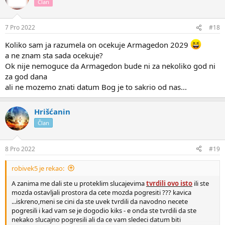
Član
7 Pro 2022
#18
Koliko sam ja razumela on ocekuje Armagedon 2029
a ne znam sta sada ocekuje?
Ok nije nemoguce da Armagedon bude ni za nekoliko god ni
za god dana
ali ne mozemo znati datum Bog je to sakrio od nas...
Hrišćanin
Član
8 Pro 2022
#19
robivek5 je rekao:
A zanima me dali ste u proteklim slucajevima
tvrdili ovo isto
ili ste
mozda ostavljali prostora da cete mozda pogresiti ??? kavica
...iskreno,meni se cini da ste uvek tvrdili da navodno necete
pogresili i kad vam se je dogodio kiks - e onda ste tvrdili da ste
nekako slucajno pogresili ali da ce vam sledeci datum biti