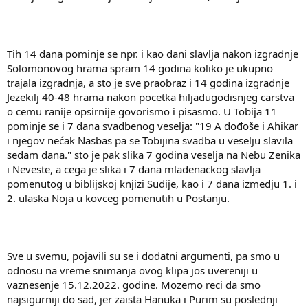
Tih 14 dana pominje se npr. i kao dani slavlja nakon izgradnje
Solomonovog hrama spram 14 godina koliko je ukupno
trajala izgradnja, a sto je sve praobraz i 14 godina izgradnje
Jezekilj 40-48 hrama nakon pocetka hiljadugodisnjeg carstva
o cemu ranije opsirnije govorismo i pisasmo. U Tobija 11
pominje se i 7 dana svadbenog veselja: "19 A dođoše i Ahikar
i njegov nećak Nasbas pa se Tobijina svadba u veselju slavila
sedam dana." sto je pak slika 7 godina veselja na Nebu Zenika
i Neveste, a cega je slika i 7 dana mladenackog slavlja
pomenutog u biblijskoj knjizi Sudije, kao i 7 dana izmedju 1. i
2. ulaska Noja u kovceg pomenutih u Postanju.
Sve u svemu, pojavili su se i dodatni argumenti, pa smo u
odnosu na vreme snimanja ovog klipa jos uvereniji u
vaznesenje 15.12.2022. godine. Mozemo reci da smo
najsigurniji do sad, jer zaista Hanuka i Purim su poslednji