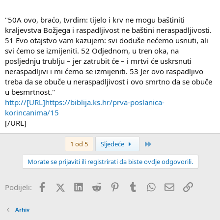
"50A ovo, braćo, tvrdim: tijelo i krv ne mogu baštiniti
kraljevstva Božjega i raspadljivost ne baštini neraspadljivosti.
51 Evo otajstvo vam kazujem: svi doduše nećemo usnuti, ali
svi ćemo se izmijeniti. 52 Odjednom, u tren oka, na
posljednju trublju – jer zatrubit će – i mrtvi će uskrsnuti
neraspadljivi i mi ćemo se izmijeniti. 53 Jer ovo raspadljivo
treba da se obuče u neraspadljivost i ovo smrtno da se obuče
u besmrtnost."
http://[URL]https://biblija.ks.hr/prva-poslanica-
korincanima/15
[/URL]
Zadnji
1 od 5
Sljedeće
Morate se prijaviti ili registrirati da biste ovdje odgovorili.
Facebook
X (Twitter)
LinkedIn
Reddit
Pinterest
Tumblr
WhatsApp
Email
Veza
Podijeli:
Arhiv