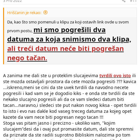
3 Pro 2022
#11
:
Hrišćanin je rekao:
Da, kao što smo pomenuli u klipu za koji ostavih link ovde u svom
mi smo pogrešili dva
prvom postu,
datuma za koja snimismo dva klipa,
ali treći datum neće biti pogrešan
nego tačan.
A zanima me dali ste u proteklim slucajevima
tvrdili ovo isto
ili
ste mozda ostavljali prostora da cete mozda pogresiti ??? kavica
...iskreno,meni se cini da ste uvek tvrdili da navodno necete
pogresili i kad vam se je dogodio kiks - e onda ste tvrdili da ste
nekako slucajno pogresili ali da ce vam sledeci datum biti
tacan...naravno,i sledeci ste put nakon novog kiksa - opet tvrdili
to isto i evo nas dakle kod vaseg treceg datuma za kojeg opet
kazete da vam nece biti pogresan nego tacan !!!
Stoga vas pitam jasno i precizno - ukoliko vam, "kojim
slucajem"desi da i ovaj put promasite datum, dali ste spremni
da priznate da ste radili suprotno Bibliskim nalozima po tom