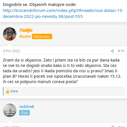
Slava Bogu za sve! Maran ata!
Dogodiće se. Objasnih malopre ovde:
http://krscanskiforum.com/index.php?threads/isus-dolazi-15-
decembra-2022-po-nevestu.98/post-555
Fazlija
Budist
Moderator
3 Pro 2022
#10
Znam da si objasnio. Zato i pitam sta ce biti za par dana kada
se sve to ne dogodi onako kako si ti to sebi objasnio. Sta ces
tada da uradis? Jesi li ikada pomislio da nisi u pravu? Imas li
plan B? Hoces li poceti sve ispocetka izracunavati nakon 15.12.
ili ces se potpuno manuti corava posla?
mire
R
e
a
robivek
k
c
Član
i
j
e