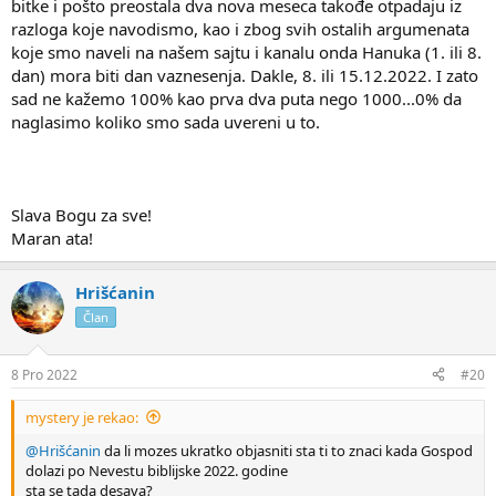
bitke i pošto preostala dva nova meseca takođe otpadaju iz
razloga koje navodismo, kao i zbog svih ostalih argumenata
koje smo naveli na našem sajtu i kanalu onda Hanuka (1. ili 8.
dan) mora biti dan vaznesenja. Dakle, 8. ili 15.12.2022. I zato
sad ne kažemo 100% kao prva dva puta nego 1000...0% da
naglasimo koliko smo sada uvereni u to.
Slava Bogu za sve!
Maran ata!
Hrišćanin
Član
8 Pro 2022
#20
mystery je rekao:
@Hrišćanin
da li mozes ukratko objasniti sta ti to znaci kada Gospod
dolazi po Nevestu biblijske 2022. godine
sta se tada desava?