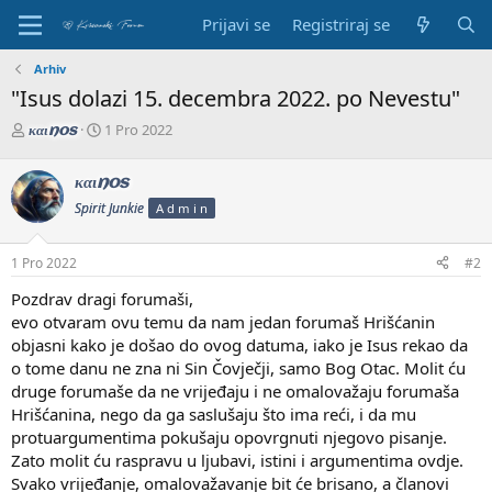
Prijavi se
Registriraj se
Arhiv
"Isus dolazi 15. decembra 2022. po Nevestu"
P
D
1 Pro 2022
καιnos
o
a
k
t
καιnos
r
u
e
m
Spirit Junkie
A d m i n
t
p
a
o
1 Pro 2022
#2
č
č
t
e
Pozdrav dragi forumaši,
e
t
evo otvaram ovu temu da nam jedan forumaš Hrišćanin
m
k
objasni kako je došao do ovog datuma, iako je Isus rekao da
e
a
o tome danu ne zna ni Sin Čovječji, samo Bog Otac. Molit ću
druge forumaše da ne vrijeđaju i ne omalovažaju forumaša
Hrišćanina, nego da ga saslušaju što ima reći, i da mu
protuargumentima pokušaju opovrgnuti njegovo pisanje.
Zato molit ću raspravu u ljubavi, istini i argumentima ovdje.
Svako vrijeđanje, omalovažavanje bit će brisano, a članovi