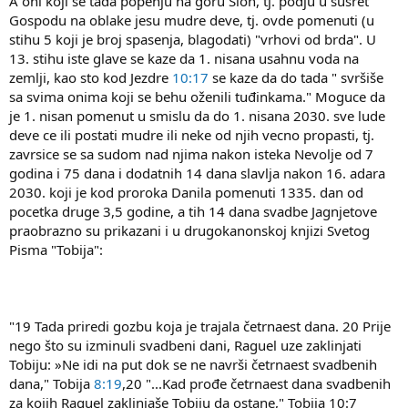
A oni koji se tada popenju na goru Sion, tj. podju u susret
Gospodu na oblake jesu mudre deve, tj. ovde pomenuti (u
stihu 5 koji je broj spasenja, blagodati) "vrhovi od brda". U
13. stihu iste glave se kaze da 1. nisana usahnu voda na
zemlji, kao sto kod Jezdre
10:17
se kaze da do tada " svršiše
sa svima onima koji se behu oženili tuđinkama." Moguce da
je 1. nisan pomenut u smislu da do 1. nisana 2030. sve lude
deve ce ili postati mudre ili neke od njih vecno propasti, tj.
zavrsice se sa sudom nad njima nakon isteka Nevolje od 7
godina i 75 dana i dodatnih 14 dana slavlja nakon 16. adara
2030. koji je kod proroka Danila pomenuti 1335. dan od
pocetka druge 3,5 godine, a tih 14 dana svadbe Jagnjetove
praobrazno su prikazani i u drugokanonskoj knjizi Svetog
Pisma "Tobija":
"19 Tada priredi gozbu koja je trajala četrnaest dana. 20 Prije
nego što su izminuli svadbeni dani, Raguel uze zaklinjati
Tobiju: »Ne idi na put dok se ne navrši četrnaest svadbenih
dana," Tobija
8:19
,20 "...Kad prođe četrnaest dana svadbenih
za kojih Raguel zaklinjaše Tobiju da ostane," Tobija 10:7