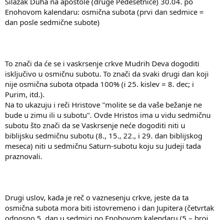
Silazak Duha na apostole (druge Pedesetnice) 30.04. po
Enohovom kalendaru: osmična subota (prvi dan sedmice =
dan posle sedmične subote)
To znači da će se i vaskrsenje crkve Mudrih Deva dogoditi
isključivo u osmičnu subotu. To znači da svaki drugi dan koji
nije osmična subota otpada 100% (i 25. kislev = 8. dec; i
Purim, itd.).
Na to ukazuju i reči Hristove "molite se da vaše bežanje ne
bude u zimu ili u subotu". Ovde Hristos ima u vidu sedmičnu
subotu što znači da se Vaskrsenje neće dogoditi niti u
biblijsku sedmičnu subotu (8., 15., 22., i 29. dan biblijskog
meseca) niti u sedmičnu Saturn-subotu koju su Judeji tada
praznovali.
Drugi uslov, kada je reč o vaznesenju crkve, jeste da ta
osmična subota mora biti istovremeno i dan Jupitera (četvrtak
odnosno 5. dan u sedmici po Enohovom kalendaru (5 – broj