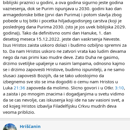
biblijski praznici u godini, a ova godina sigurno jeste godina
vaznesenja, dok se Purim ispunjava u 2030. godini kao dan
armagedonske bitke (prvi dan Purima) i potom slavlja zbog
pobede u toj bitki i pocetka hiljadugodisnjeg carstva (koji je
poslednjeg dana Purima 2030. (sto je jos uvek biblijska 2029.
godina)). Tako da definitivno osmi dan Hanuke, 1. dan
desetog meseca 15.12.2022. jeste dan vaskrsenja Neveste.
Isus Hristos zaista uskoro dolazi i budimo ozbiljno spremni za
to. Da nam Hristos uskoro ne zatvori vrata kao ludim devama
nego da nas primi kao mudre deve. Zato Duha ne gasimo,
drzimo svetiljke upaljenje u nasim lampama, odnosno kajmo
se i drzimo zapovesti Hristove, budimo ispunitelji, a ne samo
slusaci zapovesti Bozijih, da se tako udostojimo da
izbegnemo sve sto se ima dogoditi o cemu nam Hristos u
Luka
21:36
zapoveda da molimo. Slicno govori i u Otkr.
3:10
,
a zaista i po mnogim znacima i dogadjanjima u svetu vidimo
da se cas nevolje, cas iskusenja koji ide na sav vasioni svet, a
od kojeg Hristos izbavlja Filadelfijsku Crkvu mudrih deva
veoma priblizio.
Hrišćanin