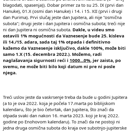
blagodati, spasenja)). Dobar primer za to su 25. IX (prvi dan
Hanuke), 01.X (osmi dan Hanuke) i 14. i 15. XII (prvi i drugi
dan Purima). Prvi slučaj jeste dan Jupitera, ali nije "osmična
subota"; drugi jeste i dan Jupitera i osmična subota; treći nije
ni dan Jupitera ni osmična subota.
Dakle, u videu smo
ostavili 1% mogućnosti da Vaznesenje bude 25. kisleva
ili 14./15. adara, sada taj 1% otpada i definitivno
kažemo da Vaznesenje isključivo, dakle 100%, može biti
samo 1.X (15. decembra 2022.). Možemo, radi
naglašavanja sigurnosti reći i
1000...0%
, jer zaista, po
svemu, ne može biti bilo koji datum ni pre ni posle
njega.
Treći uslov jeste da vaskrsenje treba da bude u godini Jupitera
(a to je ova 2022. koja je počela 17.marta po biblijskom
kalendaru, što je bio četvrtak, dan Jupitera, što znači da
otpada svaki dan nakon 16. marta 2023. koji je kraj 2022.
godine po Enohovom kalendaru). To znači da ne postoji ni
jedna druga osmična subota do kraja ove subotnjo-jupiterske