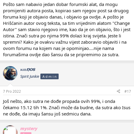
Pošto sam nabavio jedan dobar forumski alat, da mogu
promijeniti autora posta, kopirao sam njegov post sa drugog
foruma koji je objavio danas, i objavio ga ovdje. A pošto je
Hrišćanin autor ovog teksta, sa tim vrijednim alatom "Change
Autor" sam stavio njegovo ime, kao da je on objavio, što i jest
istina. Znači sutra po njima 99% dolazi kraj svijeta. Jeste li
spremni? Kako je ovakvu važnu vijest zaboravio objaviti i na
ovom forumu na kojem nas je opominjao....nije nama
forumašima ovdje dao šansu da se pripremimo za sutra.
καιnos
Spirit Junkie
A d m i n
7 Pro 2022
#17
Još nešto, ako sutra ne dođe propada ovih 99%, i onda
čekamo 15.12 tih 1%. Znači može da budne, da sutra ako Isus
ne dođe, da imaju šansu još sedmicu dana.
mystery