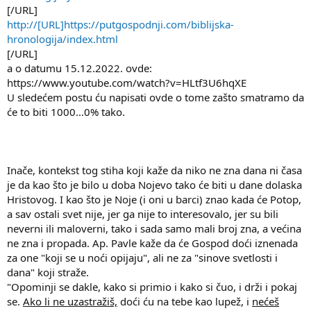
[/URL]
http://[URL]https://putgospodnji.com/biblijska-
hronologija/index.html
[/URL]
a o datumu 15.12.2022. ovde:
https://www.youtube.com/watch?v=HLtf3U6hqXE
U sledećem postu ću napisati ovde o tome zašto smatramo da
će to biti 1000...0% tako.
Inače, kontekst tog stiha koji kaže da niko ne zna dana ni časa
je da kao što je bilo u doba Nojevo tako će biti u dane dolaska
Hristovog. I kao što je Noje (i oni u barci) znao kada će Potop,
a sav ostali svet nije, jer ga nije to interesovalo, jer su bili
neverni ili maloverni, tako i sada samo mali broj zna, a većina
ne zna i propada. Ap. Pavle kaže da će Gospod doći iznenada
za one "koji se u noći opijaju", ali ne za "sinove svetlosti i
dana" koji straže.
"Opominji se dakle, kako si primio i kako si čuo, i drži i pokaj
se.
Ako li ne uzastražiš,
doći ću na tebe kao lupež, i
nećeš