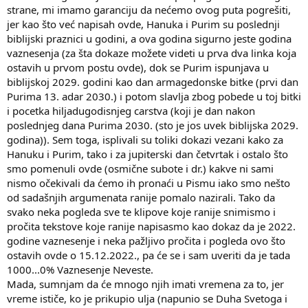
znači da ne postoji ni jedna druga osmična subota do kraja ove
strane, mi imamo garanciju da nećemo ovog puta pogrešiti,
subotnjo-jupiterske godine osim 1.X koja zadovoljava sve potrebne
jer kao što već napisah ovde, Hanuka i Purim su poslednji
uslove. Ostali prvi dani u mesecu (1.XI i 1.XII) nisu posebno u
biblijski praznici u godini, a ova godina sigurno jeste godina
domostroju izdvojeni kao što je to učinjeno sa 1.X kroz praznik
vaznesenja (za šta dokaze možete videti u prva dva linka koja
Drugih Senica (osmi dan Hanuke) i još nisu ni dan Jupitera što znači
da ne zadovaljavaju osnovni uslov. Isto tako unutar ova poslednja
ostavih u prvom postu ovde), dok se Purim ispunjava u
tri meseca do kraja subotnjo-jupiterske godine ne postoji ni jedna
biblijskoj 2029. godini kao dan armagedonske bitke (prvi dan
osmična subota, u smislu prvog radnog dana u sedmici, koja
Purima 13. adar 2030.) i potom slavlja zbog pobede u toj bitki
zadovoljava osnovni potrebni uslov da jeste dan Jupitera (sve su ili
i pocetka hiljadugodisnjeg carstva (koji je dan nakon
dan Venere ili Sunca ili Marsa).
poslednjeg dana Purima 2030. (sto je jos uvek biblijska 2029.
godina)). Sem toga, isplivali su toliki dokazi vezani kako za
Hanuku i Purim, tako i za jupiterski dan četvrtak i ostalo što
A što se tiče toga da je rečeno da "bežanje" tj. vaznesenje "neće biti
smo pomenuli ovde (osmične subote i dr.) kakve ni sami
u zimu" to znači da dan Vaznesenja mora biti pre astronomske zime
nismo očekivali da ćemo ih pronaći u Pismu iako smo nešto
koja počinje 22. decembra. Dakle, zadovoljava i taj uslov.
od sadašnjih argumenata ranije pomalo nazirali. Tako da
svako neka pogleda sve te klipove koje ranije snimismo i
pročita tekstove koje ranije napisasmo kao dokaz da je 2022.
Dakle, prvi dan desetog biblijskog meseca (15. decembar 2022.) jeste
godine vaznesenje i neka pažljivo pročita i pogleda ovo što
jedini i poslednji dan u ovoj subotnjo-jupiterskoj godini koji
ostavih ovde o 15.12.2022., pa će se i sam uveriti da je tada
zadovoljava sve uslove (1. subotnji osmični dan; 2. dan Jupitera; 3.
1000...0% Vaznesenje Neveste.
pre zime; 4. u godini Jupitera) da bude dan vaznesenja crkve Mudrih
Mada, sumnjam da će mnogo njih imati vremena za to, jer
Deva! Ne postoji ni jedan drugi dan!
vreme ističe, ko je prikupio ulja (napunio se Duha Svetoga i