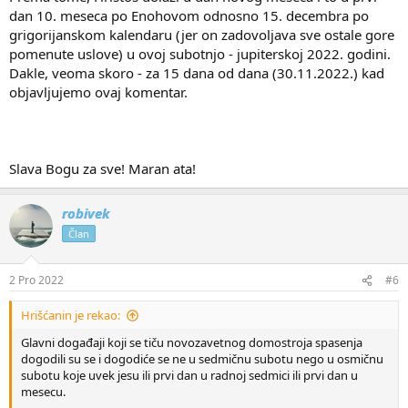
dan 10. meseca po Enohovom odnosno 15. decembra po
grigorijanskom kalendaru (jer on zadovoljava sve ostale gore
pomenute uslove) u ovoj subotnjo - jupiterskoj 2022. godini.
Dakle, veoma skoro - za 15 dana od dana (30.11.2022.) kad
objavljujemo ovaj komentar.
Slava Bogu za sve! Maran ata!
robivek
Član
2 Pro 2022
#6
Hrišćanin je rekao:
Glavni događaji koji se tiču novozavetnog domostroja spasenja
dogodili su se i dogodiće se ne u sedmičnu subotu nego u osmičnu
subotu koje uvek jesu ili prvi dan u radnoj sedmici ili prvi dan u
mesecu.