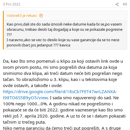
subotu (8., 15., 22., i 29. dan biblijskog meseca) niti u sedmičnu
3 Pro 2022
#8
Saturn-subotu koju su Judeji tada praznovali.
robivek5 je rekao:
Kao prvo,dali ste do sada iznosili neke datume kada bi se,po vasem
Drugi uslov, kada je reč o vaznesenju crkve, jeste da ta osmična
obracunu, trebao desiti taj dogadjaj a koje su se pokazale pogresne
subota mora biti istovremeno i dan Jupitera (četvrtak odnosno 5.
???
dan u sedmici po Enohovom kalendaru (5 – broj blagodati,
I naravno,ako se vec to desilo koje su vase garancije da se to nece
spasenja)). Dobar primer za to su 25. IX (prvi dan Hanuke), 01.X
ponoviti (bar) jos jedanput ??? kavica
(osmi dan Hanuke) i 14. i 15. XII (prvi i drugi dan Purima). Prvi slučaj
jeste dan Jupitera, ali nije "osmična subota"; drugi jeste i dan
Jupitera i osmična subota; treći nije ni dan Jupitera ni osmična
Da, kao što smo pomenuli u klipu za koji ostavih link ovde u
subota.
Dakle, u videu smo ostavili 1% mogućnosti da
svom prvom postu, mi smo pogrešili dva datuma za koja
Vaznesenje bude 25. kisleva ili 14./15. adara, sada taj 1%
snimismo dva klipa, ali treći datum neće biti pogrešan nego
otpada i definitivno kažemo da Vaznesenje isključivo, dakle
tačan. To obrazložismo u 3. klipu, kao i u tekstovima koje
100%, može biti samo 1.X (15. decembra 2022.). Možemo, radi
naglašavanja sigurnosti reći i
1000...0%
, jer zaista, po svemu,
ovde ostavih, a takođe i ovde:
ne može biti bilo koji datum ni pre ni posle njega.
https://drive.google.com/file/d/18sCb7FET47wrLZANXA-
t98TO6S5B9yO5/view
. I sada smo najuvereniji do sad. Ne
100% nego 1000...0%. A godinu nikad ne pogrešismo i
pokazaće se da će biti 2022. godine vaznesenje kao što smo
Treći uslov jeste da vaskrsenje treba da bude u godini Jupitera (a to
rekli još 7. aprila 2020. godine. A uz to će se i datum pokazati
je ova 2022. koja je počela 17.marta po biblijskom kalendaru, što je
bio četvrtak, dan Jupitera, što znači da otpada svaki dan nakon 16.
tačnim iz trećeg puta.
marta 2023. koji je kraj 2022. godine po Enohovom kalendaru). To
Niko nema garanciju da ćemo treći put pogrešiti. A s druge