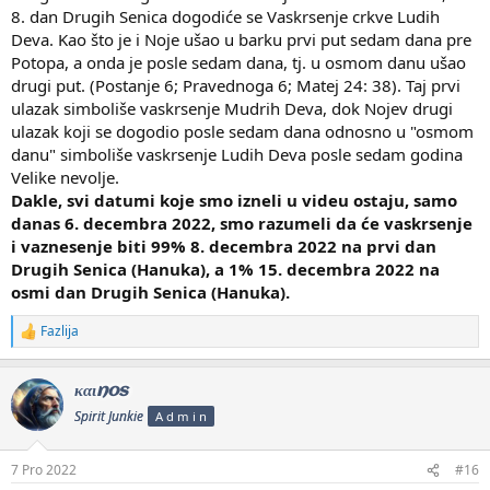
8. dan Drugih Senica dogodiće se Vaskrsenje crkve Ludih
Deva. Kao što je i Noje ušao u barku prvi put sedam dana pre
Potopa, a onda je posle sedam dana, tj. u osmom danu ušao
drugi put. (Postanje 6; Pravednoga 6; Matej 24: 38). Taj prvi
ulazak simboliše vaskrsenje Mudrih Deva, dok Nojev drugi
ulazak koji se dogodio posle sedam dana odnosno u "osmom
danu" simboliše vaskrsenje Ludih Deva posle sedam godina
Velike nevolje.
Dakle, svi datumi koje smo izneli u videu ostaju, samo
danas 6. decembra 2022, smo razumeli da će vaskrsenje
i vaznesenje biti 99% 8. decembra 2022 na prvi dan
Drugih Senica (Hanuka), a 1% 15. decembra 2022 na
osmi dan Drugih Senica (Hanuka).
Fazlija
R
e
a
k
καιnos
c
Spirit Junkie
A d m i n
i
j
e
7 Pro 2022
#16
: