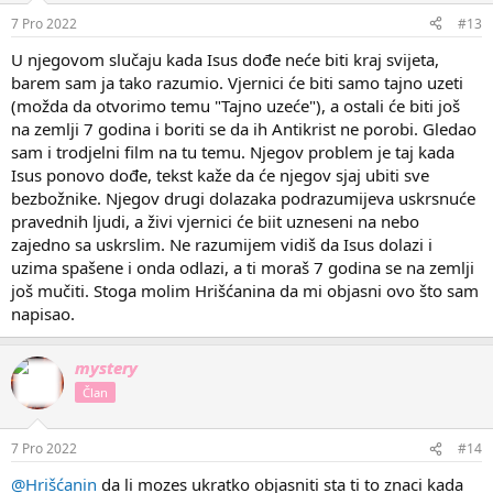
7 Pro 2022
#13
U njegovom slučaju kada Isus dođe neće biti kraj svijeta,
barem sam ja tako razumio. Vjernici će biti samo tajno uzeti
(možda da otvorimo temu "Tajno uzeće"), a ostali će biti još
na zemlji 7 godina i boriti se da ih Antikrist ne porobi. Gledao
sam i trodjelni film na tu temu. Njegov problem je taj kada
Isus ponovo dođe, tekst kaže da će njegov sjaj ubiti sve
bezbožnike. Njegov drugi dolazaka podrazumijeva uskrsnuće
pravednih ljudi, a živi vjernici će biit uzneseni na nebo
zajedno sa uskrslim. Ne razumijem vidiš da Isus dolazi i
uzima spašene i onda odlazi, a ti moraš 7 godina se na zemlji
još mučiti. Stoga molim Hrišćanina da mi objasni ovo što sam
napisao.
mystery
Član
7 Pro 2022
#14
@Hrišćanin
da li mozes ukratko objasniti sta ti to znaci kada