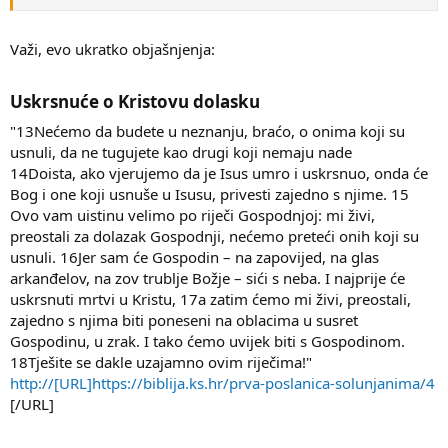
Važi, evo ukratko objašnjenja:
Uskrsnuće o Kristovu dolasku​
"13Nećemo da budete u neznanju, braćo, o onima koji su
usnuli, da ne tugujete kao drugi koji nemaju nade
14Doista, ako vjerujemo da je Isus umro i uskrsnuo, onda će
Bog i one koji usnuše u Isusu, privesti zajedno s njime. 15
Ovo vam uistinu velimo po riječi Gospodnjoj: mi živi,
preostali za dolazak Gospodnji, nećemo preteći onih koji su
usnuli. 16Jer sam će Gospodin – na zapovijed, na glas
arkanđelov, na zov trublje Božje – sići s neba. I najprije će
uskrsnuti mrtvi u Kristu, 17a zatim ćemo mi živi, preostali,
zajedno s njima biti poneseni na oblacima u susret
Gospodinu, u zrak. I tako ćemo uvijek biti s Gospodinom.
18Tješite se dakle uzajamno ovim riječima!"
http://[URL]https://biblija.ks.hr/prva-poslanica-solunjanima/4
[/URL]