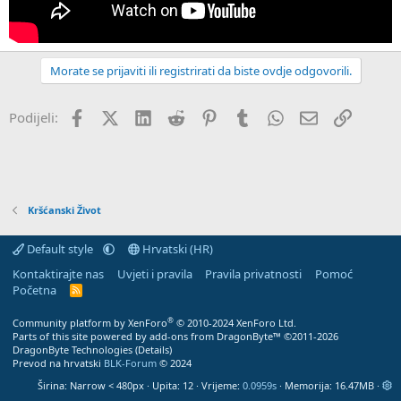
Morate se prijaviti ili registrirati da biste ovdje odgovorili.
Facebook
X (Twitter)
LinkedIn
Reddit
Pinterest
Tumblr
WhatsApp
Email
Veza
Podijeli:
Kršćanski Život
Default style
Hrvatski (HR)
Kontaktirajte nas
Uvjeti i pravila
Pravila privatnosti
Pomoć
Početna
R
S
S
®
Community platform by XenForo
© 2010-2024 XenForo Ltd.
Parts of this site powered by
add-ons from DragonByte™
©2011-2026
DragonByte Technologies
(
Details
)
Prevod na hrvatski
BLK-Forum
© 2024
Širina
Upita
12
Vrijeme
0.0959s
Memorija
16.47MB