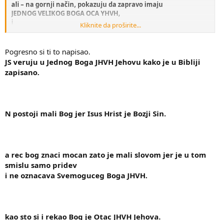
ali – na gornji način, pokazuju da zapravo imaju
JEDNOG VELIKOG BOGA OCA YHVH,
i
Kliknite da proširite...
jednog malog bogića sina g yehoshuu.
Dobro prikriveno - višeboštvo!!
Pogresno si ti to napisao.
JS veruju u Jednog Boga JHVH Jehovu kako je u Bibliji
zapisano.
N postoji mali Bog jer Isus Hrist je Bozji Sin.
a rec bog znaci mocan zato je mali slovom jer je u tom
smislu samo pridev
i ne oznacava Svemoguceg Boga JHVH.
kao sto si i rekao Bog je Otac JHVH Jehova.