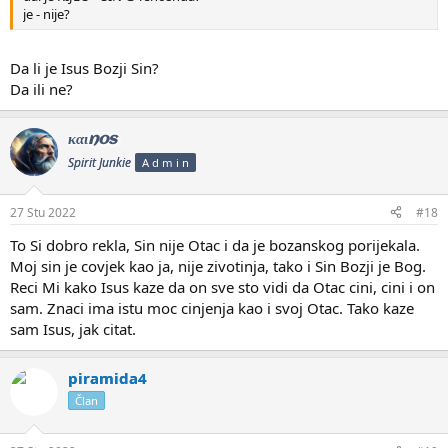
je - nije?
Da li je Isus Bozji Sin?
Da ili ne?
καιnos
Spirit Junkie
A d m i n
27 Stu 2022
#18
To Si dobro rekla, Sin nije Otac i da je bozanskog porijekala.
Moj sin je covjek kao ja, nije zivotinja, tako i Sin Bozji je Bog.
Reci Mi kako Isus kaze da on sve sto vidi da Otac cini, cini i on
sam. Znaci ima istu moc cinjenja kao i svoj Otac. Tako kaze
sam Isus, jak citat.
piramida4
Član