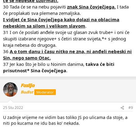
će se nebeske uzdrmati.
30 Tada će se na nebu pojaviti
znak Sina čovječjega.
I tada
će proplakati sva plemena zemaljska.
I vidjet će Sina čovječjega kako dolazi na oblacima
nebeskim sa silom i velikom slavom
.
31 I on će poslati anđele svoje uz glasan zvuk trube+ i oni će
skupiti izabrane njegove+ s četiri strane svijeta,*+ s jednog
kraja nebesa do drugoga.
36
A o tom danu i času nitko ne zna, ni anđeli nebeski ni
Sin, nego samo Otac.
37 Jer kao što je bilo u Noinim danima,
takva će biti
prisutnost* Sina čovječjega
.
Fazlija
Budist
Moderator
25 Stu 2022
#9
U zadnje vrijeme ne vidim bas toliko JS po ulicama da stoje, a
niti po kucama ne idu bas ko' nekada.