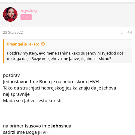
mystery
Član
23 Stu 2022
#4
fireangel je rekao:
Pozdrav mystery, evo mene zanima kako su Jehovini svjedoci došli
do toga da je Božje ime Jehova, ne Jahve, ili Jahua ili slično?
pozdrav
Jednostavno Ime Boga je na hebrejskom JHVH
Tako da strucnjaci hebrejskog jezika znaju da je Jehova
najispravnije
Mada se i Jahve cesto koristi.
na primer Isusovo ime
Jeho
shua
sadrzi Ime Boga JHVH