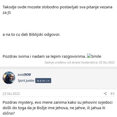
Takodje ovde mozete slobodno postavljati sva pitanje vezana
za JS
a na to cu dati Biblijski odgovor.
Pozdrav svima i nadam se lepim razgovorima.
Zadnje uređeno od strane moderatora:
25 Stu 2022
καιnos
Spirit Junkie
A d m i n
23 Stu 2022
#3
Pozdrav mystery, evo mene zanima kako su Jehovini svjedoci
došli do toga da je Božje ime Jehova, ne Jahve, ili Jahua ili
slično?