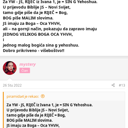
Za YW - JS, RIJEČ iz Ivana 1, je = SIN G Yehoshua.
U prijevodu Biblije JS – Novi Svijet,
tamo gdje piše da je RIJEČ = Bog,
BOG piše MALIM slovima.
JS imaju za Boga – Oca YHVH,
ali – na gornji način, pokazuju da zapravo imaju
JEDNOG VELIKOG BOGA OCA YHVH,
i
jednog malog bogića sina g yehoshuu.
Dobro prikriveno - višeboštvo!!
mystery
Član
26 Stu 2022
#13
piramida4 je rekao:
Za YW - JS, RIJEČ iz Ivana 1, je = SIN G Yehoshua.
U prijevodu Biblije JS – Novi Svijet,
tamo gdje piše da je RIJEČ = Bog,
BOG piše MALIM slovima.
JS imaju za Boga – Oca YHVH,