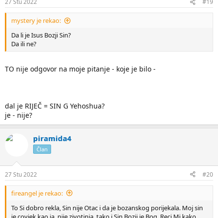
27 Stu 2022
#19
mystery je rekao:
Da li je Isus Bozji Sin?
Da ili ne?
TO nije odgovor na moje pitanje - koje je bilo -
dal je RIJEČ = SIN G Yehoshua?
je - nije?
piramida4
Član
27 Stu 2022
#20
fireangel je rekao:
To Si dobro rekla, Sin nije Otac i da je bozanskog porijekala. Moj sin
je covjek kao ja, nije zivotinja, tako i Sin Bozji je Bog. Reci Mi kako