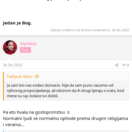
Jedan je Bog.
Zadnje uređeno od strane moderatora:
26 Stu 2022
mystery
Član
26 Stu 2022
#14
Fazlija je rekao:
Ja sam bio vas vodeci domacin. Nije da sam puno razumio od
njihovog propovijedanja, ali obzirom da ih drugi tjeraju s vrata, kod
mene su caj i kolace svi dobili.
Pa eto hvala na gostoprimstvu ☺
Normalni ljudi se normalno ophode prema drugim religijama
i verama...