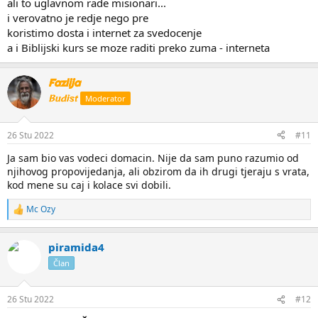
ali to uglavnom rade misionari...
i verovatno je redje nego pre
koristimo dosta i internet za svedocenje
a i Biblijski kurs se moze raditi preko zuma - interneta
Fazlija
Budist
Moderator
26 Stu 2022
#11
Ja sam bio vas vodeci domacin. Nije da sam puno razumio od
njihovog propovijedanja, ali obzirom da ih drugi tjeraju s vrata,
kod mene su caj i kolace svi dobili.
Mc Ozy
R
e
a
piramida4
k
c
Član
i
j
e
26 Stu 2022
#12
: