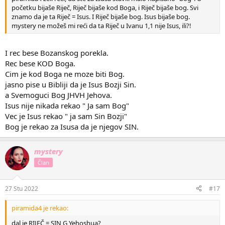
početku bijaše Riječ, Riječ bijaše kod Boga, i Riječ bijaše bog. Svi
znamo da je ta Riječ = Isus. I Riječ bijaše bog. Isus bijaše bog.
mystery ne možeš mi reći da ta Riječ u Ivanu 1,1 nije Isus, ili?!
I rec bese Bozanskog porekla.
Rec bese KOD Boga.
Cim je kod Boga ne moze biti Bog.
jasno pise u Bibliji da je Isus Bozji Sin.
a Svemoguci Bog JHVH Jehova.
Isus nije nikada rekao " Ja sam Bog"
Vec je Isus rekao " ja sam Sin Bozji"
Bog je rekao za Isusa da je njegov SIN.
mystery
Član
27 Stu 2022
#17
piramida4 je rekao:
dal je RIJEČ = SIN G Yehoshua?