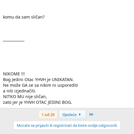
komu da sam sličan?
,,,,,,,,,,,,,,,,,,
NIKOME !!!
Bog Jedini Otac YHVH je UNIKATAN.
Ne može GA se sa nikim ni usporediti
a niti izjednačiti.
NITKO MU nije sličan,
zato jer je YHVH OTAC JEDINI BOG.
Zadnji
1 od 29
Sljedeće
Morate se prijaviti ili registrirati da biste ovdje odgovorili.