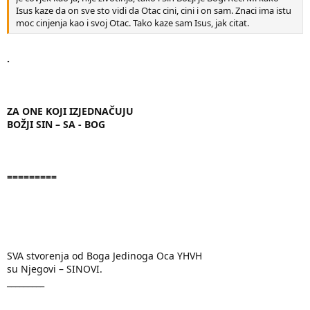
Isus kaze da on sve sto vidi da Otac cini, cini i on sam. Znaci ima istu
moc cinjenja kao i svoj Otac. Tako kaze sam Isus, jak citat.
.
ZA ONE KOJI IZJEDNAČUJU
BOŽJI SIN – SA - BOG
=========
SVA stvorenja od Boga Jedinoga Oca YHVH
su Njegovi – SINOVI.
_________