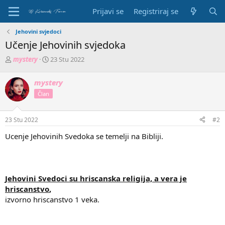
Prijavi se
Registriraj se
Jehovini svjedoci
Učenje Jehovinih svjedoka
P
D
mystery
23 Stu 2022
o
a
k
t
mystery
r
u
Član
e
m
t
p
a
o
23 Stu 2022
#2
č
č
t
e
Ucenje Jehovinih Svedoka se temelji na Bibliji.
e
t
m
k
e
a
Jehovini Svedoci su hriscanska religija, a vera je
hriscanstvo
,
izvorno hriscanstvo 1 veka.