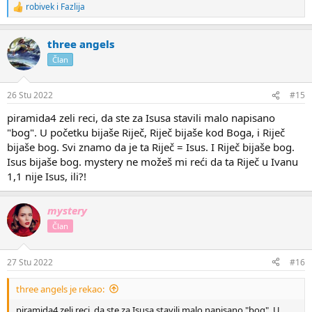
robivek
i
Fazlija
R
e
a
three angels
k
c
Član
i
j
e
26 Stu 2022
#15
:
piramida4 zeli reci, da ste za Isusa stavili malo napisano
"bog". U početku bijaše Riječ, Riječ bijaše kod Boga, i Riječ
bijaše bog. Svi znamo da je ta Riječ = Isus. I Riječ bijaše bog.
Isus bijaše bog. mystery ne možeš mi reći da ta Riječ u Ivanu
1,1 nije Isus, ili?!
mystery
Član
27 Stu 2022
#16
three angels je rekao:
piramida4 zeli reci, da ste za Isusa stavili malo napisano "bog". U