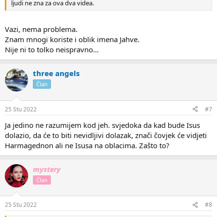
ljudi ne zna za ova dva videa.
Vazi, nema problema.
Znam mnogi koriste i oblik imena Jahve.
Nije ni to tolko neispravno...
three angels
Član
25 Stu 2022
#7
Ja jedino ne razumijem kod jeh. svjedoka da kad bude Isus
dolazio, da će to biti nevidljivi dolazak, znači čovjek će vidjeti
Harmagednon ali ne Isusa na oblacima. Zašto to?
mystery
Član
25 Stu 2022
#8