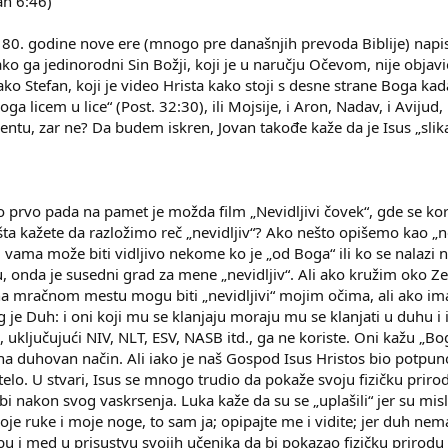
an 6:46)
180. godine nove ere (mnogo pre današnjih prevoda Biblije) napisao
ko ga jedinorodni Sin Božji, koji je u naručju Očevom, nije objav
ko Stefan, koji je video Hrista kako stoji s desne strane Boga k
Boga licem u lice“ (Post. 32:30), ili Mojsije, i Aron, Nadav, i Avij
entu, zar ne? Da budem iskren, Jovan takođe kaže da je Isus „slika
to prvo pada na pamet je možda film „Nevidljivi čovek“, gde se kori
šta kažete da razložimo reč „nevidljiv“? Ako nešto opišemo kao „nev
ili vama može biti vidljivo nekome ko je „od Boga“ ili ko se nalaz
nda je susedni grad za mene „nevidljiv“. Ali ako kružim oko Zem
 na mračnom mestu mogu biti „nevidljivi“ mojim očima, ali ako 
og je Duh: i oni koji mu se klanjaju moraju mu se klanjati u duhu 
 uključujući NIV, NLT, ESV, NASB itd., ga ne koriste. Oni kažu „B
a duhovan način. Ali iako je naš Gospod Isus Hristos bio potpuno 
 telo. U stvari, Isus se mnogo trudio da pokaže svoju fizičku pri
 nakon svog vaskrsenja. Luka kaže da su se „uplašili“ jer su mislil
oje ruke i moje noge, to sam ja; opipajte me i vidite; jer duh nema
 ribu i med u prisustvu svojih učenika da bi pokazao fizičku prirod