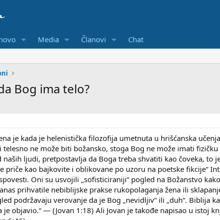
 novo
Media
Članovi
Chat
ni
da Bog ima telo?
ena je kada je helenistička filozofija umetnuta u hrišćanska učenja
o ili telesno ne može biti božansko, stoga Bog ne može imati fizič
 od naših ljudi, pretpostavlja da Boga treba shvatiti kao čoveka, t
ve priče kao bajkovite i oblikovane po uzoru na poetske fikcije“ In
ovesti. Oni su usvojili „sofisticiraniji“ pogled na Božanstvo kako 
nas prihvatile nebiblijske prakse rukopolaganja žena ili sklapanj
ogled podržavaju verovanje da je Bog „nevidljiv“ ili „duh“. Biblija 
je objavio.“ — (Jovan 1:18) Ali Jovan je takođe napisao u istoj knj