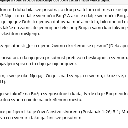
lom od duha bila sve prisutna, a druga sa telom od mesa i kostiju 
lu? Nije li on i dalje svemoćni Bog? A ako je i dalje svemoćni Bog,
o je njegov Duh ili njegova duhovna moć a ne telo, bilo ono od duh
s lakše da zamislite jednog bestelesnog Boga i samo kao takvog sv
 vlastitom mišljenju.
svepisutnost: „Jer u njemu živimo i krećemo se i jesmo“ (Dela ap
prisutan, i da njegova prisutnost prebiva u beskrajnosti svemira.
avljeni spisi na to daju jasniji odgovor.
im, i sve je oko Njega; i On je iznad svega, i u svemu, i kroz sve, i
41).
 se takođe na Božju sveprisutnosti kada, tvrde da je Bog neodre
isutna svuda i nigde na određenom mestu.
iće po čijem liku je čovečanstvo stvoreno (Postanak 1:26; 5:1; Mojs
ava ceo svemir i tako ga čini sve prisutnim.