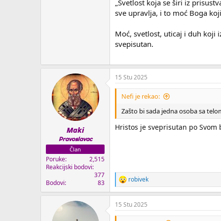
„Svetlost koja se širi iz prisu
sve upravlja, i to moć Boga koj
Moć, svetlost, uticaj i duh koji
svepisutan.
15 Stu 2025
Nefi je rekao:
Zašto bi sada jedna osoba sa telom
Hristos je sveprisutan po Svom b
Maki
Pravoslavac
Član
Poruke
2,515
Reakcijski bodovi
377
robivek
R
Bodovi
83
e
a
15 Stu 2025
k
c