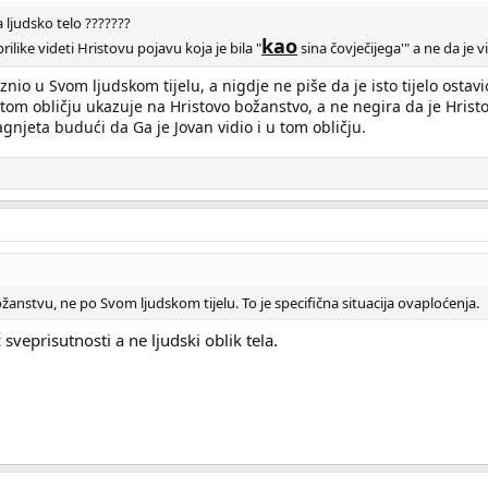
 ljudsko telo ???????
kao
rilike videti Hristovu pojavu koja je bila "
sina čovječijega'" a ne da je 
io u Svom ljudskom tijelu, a nigdje ne piše da je isto tijelo ostavio
u tom obličju ukazuje na Hristovo božanstvo, a ne negira da je Hrist
agnjeta budući da Ga je Jovan vidio i u tom obličju.
anstvu, ne po Svom ljudskom tijelu. To je specifična situacija ovaploćenja.
veprisutnosti a ne ljudski oblik tela.