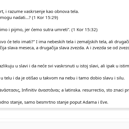
rt, i razume vaskrsenje kao obnova tela.
 mogu nadati...? (1 Kor 15:29)
imo i pijmo, jer ćemo sutra umreti”. (1 Kor 15:32)
vo će telo imati?” I ima nebeskih tela i zemaljskih tela, ali drugač
ija slava meseca, a drugačija slava zvezda. A i zvezda se od zvezde
zlikuju u slavi i da neće svi vaskrsnuti u istoj slavi, ali ipak u isti
 u telu i da je otišao u takvom na nebu i tamo dobio slavu i silu.
 ἀνάστασις, Infinitiv ἀναστάναι; a latinska. resurrectio, sto znaci
odno stanje, samo besmrtno stanje poput Adama i Eve.