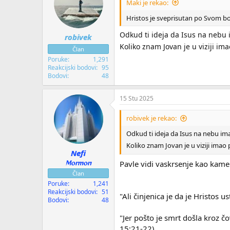
i
Maki je rekao:
j
e
Hristos je sveprisutan po Svom bož
:
Odkud ti ideja da Isus na nebu i
robivek
Koliko znam Jovan je u viziji imao
Član
Poruke
1,291
Reakcijski bodovi
95
Bodovi
48
15 Stu 2025
robivek je rekao:
Odkud ti ideja da Isus na nebu ima
Koliko znam Jovan je u viziji imao p
Nefi
Mormon
Pavle vidi vaskrsenje kao kamen
Član
Poruke
1,241
Reakcijski bodovi
51
"Ali činjenica je da je Hristos u
Bodovi
48
"Jer pošto je smrt došla kroz čo
15:21-22)