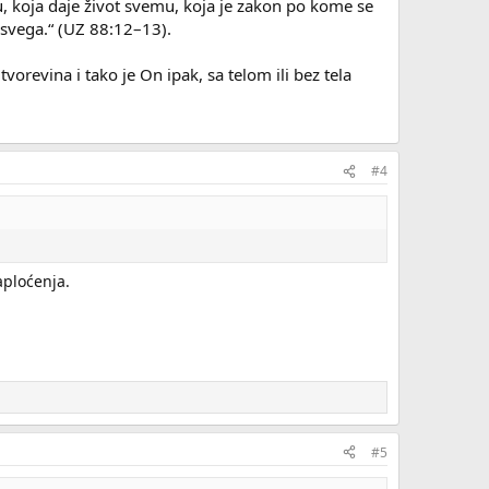
mu, koja daje život svemu, koja je zakon po kome se
d svega.“ (UZ 88:12–13).
 tvorevina i tako je On ipak, sa telom ili bez tela
#4
aploćenja.
#5