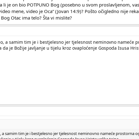
? Da li je on bio POTPUNO Bog (posebno u svom proslavljenom, vask
e video mene, video je Oca“ (Jovan 14:9)? Pošto očigledno nije rek
i Bog Otac ima telo? Šta vi mislite?
no, a samim tim je i bestjelesno jer tjelesnost neminovno nameće p
 da je Božije javljanje u tijelu kroz ovaploćenje Gospoda Isusa Hrist
, a samim tim je i bestjelesno jer tjelesnost neminovno nameće prostorna ogr
avljanje u tijelu kroz ovaploćenje Gospoda Isusa Hrista velika tajna.