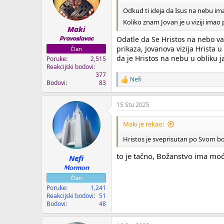
Odkud ti ideja da Isus na nebu ima
Koliko znam Jovan je u viziji imao p
Maki
Odatle da Se Hristos na nebo vazn
Pravoslavac
prikaza, Jovanova vizija Hrista 
Član
da je Hristos na nebu u obliku j
Poruke
2,515
Reakcijski bodovi
377
Nefi
R
Bodovi
83
e
a
15 Stu 2025
k
c
i
Maki je rekao:
j
e
Hristos je sveprisutan po Svom bož
:
to je tačno, Božanstvo ima moć s
Nefi
Mormon
Član
Poruke
1,241
Reakcijski bodovi
51
Bodovi
48