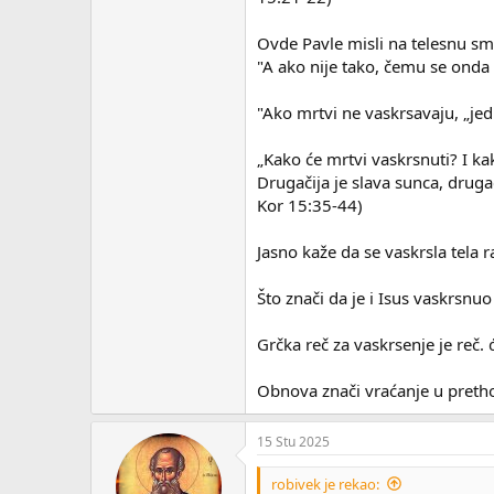
Ovde Pavle misli na telesnu sm
"A ako nije tako, čemu se onda
"Ako mrtvi ne vaskrsavaju, „jed
„Kako će mrtvi vaskrsnuti? I kak
Drugačija je slava sunca, drugač
Kor 15:35-44)
Jasno kaže da se vaskrsla tela ra
Što znači da je i Isus vaskrsnuo
Grčka reč za vaskrsenje je reč.
Obnova znači vraćanje u preth
15 Stu 2025
robivek je rekao: