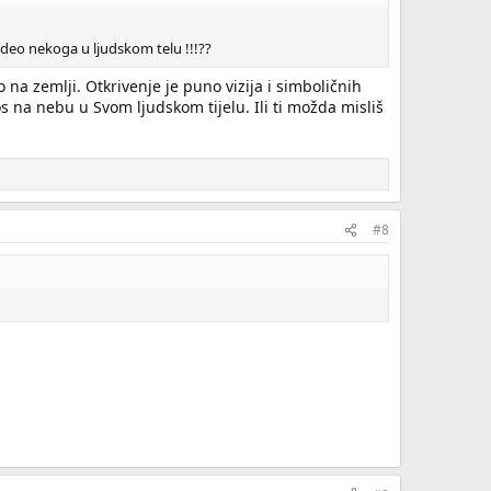
video nekoga u ljudskom telu !!!??
 na zemlji. Otkrivenje je puno vizija i simboličnih
os na nebu u Svom ljudskom tijelu. Ili ti možda misliš
#8