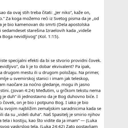
 da ovaj stih treba čitati: „Jer niko“, kaže on,
io.“ Za koga možemo reći iz Svetog pisma da je „od
ada je bio kamenovan do smrti (Dela apostolska
ud, i sedamdeset starešina Izraelovih kada „videše
 Boga nevidljivog“ (Kol. 1:15).
ste specijalni efekti da bi se stvorio providni čovek.
idljivo“, da li je to dobar ekvivalent? Pa ipak,
i na drugom mestu ili u drugom položaju. Na primer,
lje u svemirskoj stanici i imam jak teleskop,
imam naočare za noćno gledanje, mogu ih jasno
i istini. (Jovan 4:24) Međutim, u grčkom tekstu nema
og je duh“ ili jednostavno da je Bog duhovno biće. I
čovek, on je bio i potpuno Bog. I iako je bio
rodu svojim najbližim zemaljskim saradnicima kada se
i da su „videli duha“. Naš Spasitelj je smirio njihov
 tela i kostiju, kao što vidite da ja imam“ — (Luka
u svog vaskrslog tela. (Luka 24:42) Zato postavljam