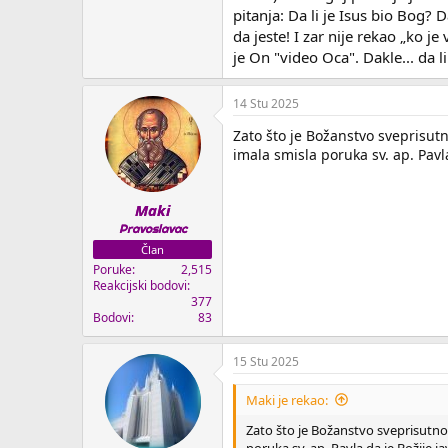
pitanja: Da li je Isus bio Bog
da jeste! I zar nije rekao „ko j
je On "video Oca". Dakle... da l
14 Stu 2025
Zato što je Božanstvo sveprisut
imala smisla poruka sv. ap. Pavla
Maki
Pravoslavac
Član
Poruke
2,515
Reakcijski bodovi
377
Bodovi
83
15 Stu 2025
Maki je rekao:
Zato što je Božanstvo sveprisutno
poruka sv. ap. Pavla da je Božije j