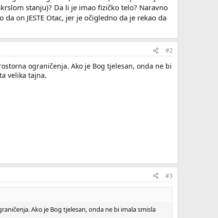
rslom stanju)? Da li je imao fizičko telo? Naravno
ao da on JESTE Otac, jer je očigledno da je rekao da
#2
rostorna ograničenja. Ako je Bog tjelesan, onda ne bi
a velika tajna.
#3
aničenja. Ako je Bog tjelesan, onda ne bi imala smisla