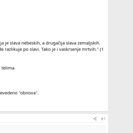
ija je slava nebeskih, a drugačija slava zemaljskih.
 razlikuje po slavi. Tako je i vaskrsenje mrtvih." (1
m telima.
 prevedeno "obnova".
#7