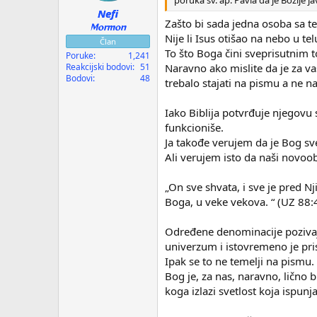
Nefi
Zašto bi sada jedna osoba sa te
Mormon
Nije li Isus otišao na nebo u te
Član
To što Boga čini sveprisutnim t
Poruke
1,241
Reakcijski bodovi
51
Naravno ako mislite da je za va
Bodovi
48
trebalo stajati na pismu a ne na
Iako Biblija potvrđuje njegovu 
funkcioniše.
Ja takođe verujem da je Bog sve
Ali verujem isto da naši novoobj
„On sve shvata, i sve je pred Nj
Boga, u veke vekova. “ (UZ 88:
Određene denominacije pozivaju
univerzum i istovremeno je pr
Ipak se to ne temelji na pismu.
Bog je, za nas, naravno, lično b
koga izlazi svetlost koja ispunj