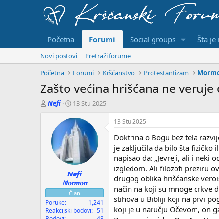
Početna
Forumi
Social groups
Šta je
Novi postovi
Pretraži forume
Početna
Forumi
Kršćanstvo
Protestantizam
Mormo
Zašto većina hrišćana ne veruje 
P
D
Nefi
13 Stu 2025
o
a
k
t
13 Stu 2025
r
u
Doktrina o Bogu bez tela razvij
e
m
t
p
je zaključila da bilo šta fizičk
a
o
napisao da: „Jevreji, ali i neki
č
č
izgledom. Ali filozofi preziru o
Nefi
t
e
drugog oblika hrišćanske veroisp
e
t
Mormon
način na koji su mnoge crkve da
m
k
Član
stihova u Bibliji koji na prvi p
e
a
Poruke
1,241
koji je u naručju Očevom, on ga 
Reakcijski bodovi
51
Bodovi
48