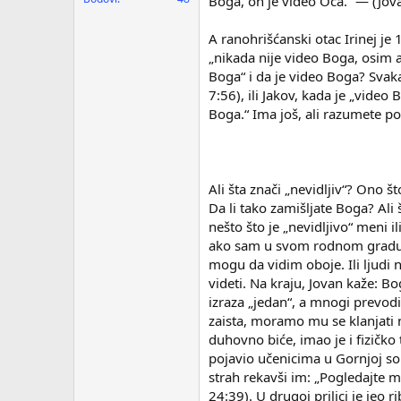
Boga, on je video Oca.“ — (Jov
A ranohrišćanski otac Irinej je 
„nikada nije video Boga, osim a
Boga“ i da je video Boga? Svaka
7:56), ili Jakov, kada je „video 
Boga.“ Ima još, ali razumete po
Ali šta znači „nevidljiv“? Ono š
Da li tako zamišljate Boga? Ali 
nešto što je „nevidljivo“ meni 
ako sam u svom rodnom gradu, o
mogu da vidim oboje. Ili ljudi
videti. Na kraju, Jovan kaže: B
izraza „jedan“, a mnogi prevodi,
zaista, moramo mu se klanjati n
duhovno biće, imao je i fizičko
pojavio učenicima u Gornjoj sobi
strah rekavši im: „Pogledajte m
24:39). U drugoj prilici je jeo