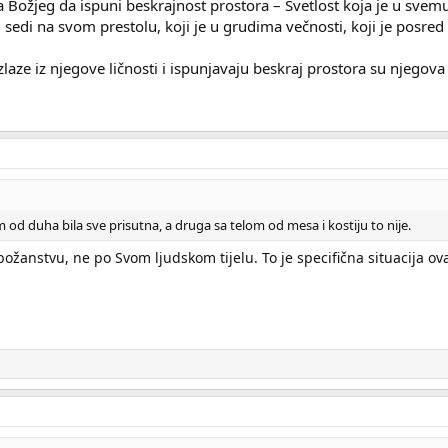
stva Božjeg da ispuni beskrajnost prostora – Svetlost koja je u sve
i sedi na svom prestolu, koji je u grudima večnosti, koji je posre
 izlaze iz njegove ličnosti i ispunjavaju beskraj prostora su njegova
 od duha bila sve prisutna, a druga sa telom od mesa i kostiju to nije.
ožanstvu, ne po Svom ljudskom tijelu. To je specifična situacija ov