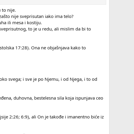
to nije.
 zašto nije sveprisutan iako ima telo?
a ili mesa i kostiju.
eprisutnog, to je u redu, ali mislim da bi to
ostolska 17:28). Ona ne objašnjava kako to
 oko svega; i sve je po Njemu, i od Njega, i to od
đena, duhovna, bestelesna sila koja ispunjava ceo
ije 2:26; 6:9), ali On je takođe i imanentno biće iz