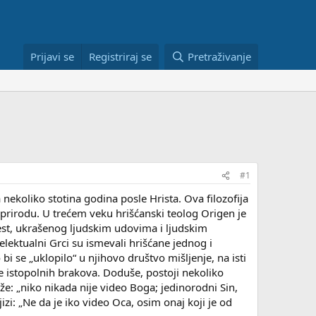
Prijavi se
Registriraj se
Pretraživanje
#1
 nekoliko stotina godina posle Hrista. Ova filozofija
ku prirodu. U trećem veku hrišćanski teolog Origen je
o jest, ukrašenog ljudskim udovima i ljudskim
telektualni Grci su ismevali hrišćane jednog i
bi se „uklopilo“ u njihovo društvo mišljenje, na isti
e istopolnih brakova. Doduše, postoji nekoliko
kaže: „niko nikada nije video Boga; jedinorodni Sin,
izi: „Ne da je iko video Oca, osim onaj koji je od