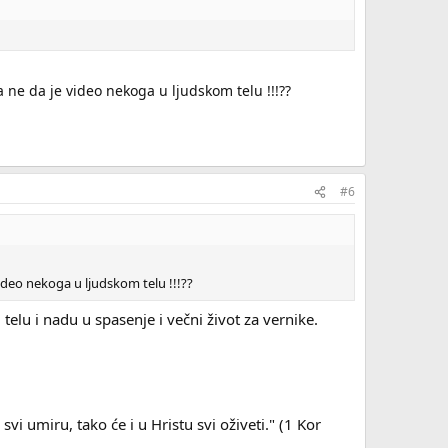
a ne da je video nekoga u ljudskom telu !!!??
#6
video nekoga u ljudskom telu !!!??
telu i nadu u spasenje i večni život za vernike.
vi umiru, tako će i u Hristu svi oživeti." (1 Kor