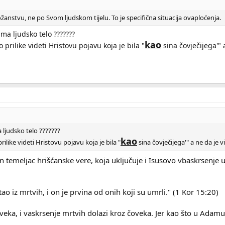
anstvu, ne po Svom ljudskom tijelu. To je specifična situacija ovaploćenja.
ma ljudsko telo ???????
kao
 prilike videti Hristovu pojavu koja je bila "
sina čovječijega'" 
 ljudsko telo ???????
kao
rilike videti Hristovu pojavu koja je bila "
sina čovječijega'" a ne da je 
 temeljac hrišćanske vere, koja uključuje i Isusovo vbaskrsenje u 
stao iz mrtvih, i on je prvina od onih koji su umrli." (1 Kor 15:20)
veka, i vaskrsenje mrtvih dolazi kroz čoveka. Jer kao što u Adamu s