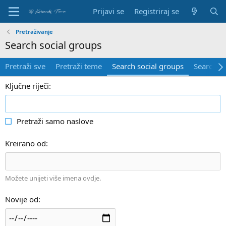
Prijavi se
Registriraj se
Pretraživanje
Search social groups
Pretraži sve
Pretraži teme
Search social groups
Search so
Ključne riječi
Pretraži samo naslove
Kreirano od
Možete unijeti više imena ovdje.
Novije od