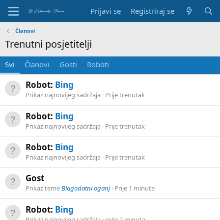
Prijavi se
Registriraj se
Članovi
Trenutni posjetitelji
Svi
Članovi
Gosti
Roboti
Robot:
Bing
Prikaz najnovijeg sadržaja
Prije trenutak
Robot:
Bing
Prikaz najnovijeg sadržaja
Prije trenutak
Robot:
Bing
Prikaz najnovijeg sadržaja
Prije trenutak
Gost
Prikaz teme
Blagodatni oganj
Prije 1 minute
Robot:
Bing
Prikaz najnovijeg sadržaja
prije 2 minuta