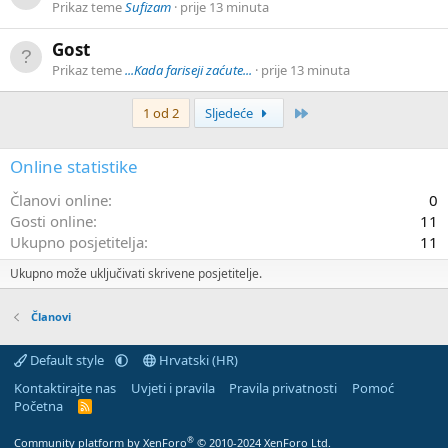
Prikaz teme
Sufizam
prije 13 minuta
Gost
Prikaz teme
...Kada fariseji zaćute...
prije 13 minuta
Zadnji
1 od 2
Sljedeće
Online statistike
Članovi online
0
Gosti online
11
Ukupno posjetitelja
11
Ukupno može uključivati skrivene posjetitelje.
Članovi
Default style
Hrvatski (HR)
Kontaktirajte nas
Uvjeti i pravila
Pravila privatnosti
Pomoć
Početna
R
S
S
®
Community platform by XenForo
© 2010-2024 XenForo Ltd.