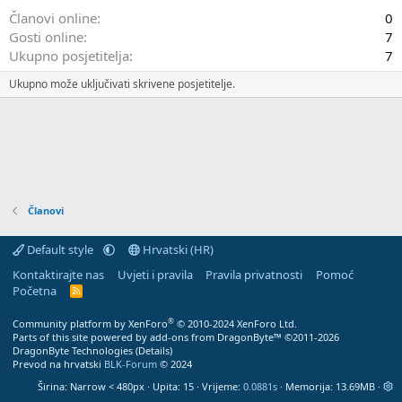
Članovi online
0
Gosti online
7
Ukupno posjetitelja
7
Ukupno može uključivati skrivene posjetitelje.
Članovi
Default style
Hrvatski (HR)
Kontaktirajte nas
Uvjeti i pravila
Pravila privatnosti
Pomoć
Početna
R
S
S
®
Community platform by XenForo
© 2010-2024 XenForo Ltd.
Parts of this site powered by
add-ons from DragonByte™
©2011-2026
DragonByte Technologies
(
Details
)
Prevod na hrvatski
BLK-Forum
© 2024
Širina
Upita
15
Vrijeme
0.0881s
Memorija
13.69MB