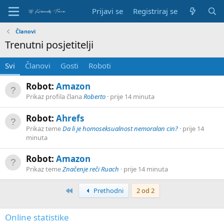
Prijavi se
Registriraj se
Članovi
Trenutni posjetitelji
Svi
Članovi
Gosti
Roboti
Robot:
Amazon
Prikaz profila člana
Roberto
prije 14 minuta
Robot:
Ahrefs
Prikaz teme
Da li je homoseksualnost nemoralan cin?
prije 14
minuta
Robot:
Amazon
Prikaz teme
Značenje reči Ruach
prije 14 minuta
Prvi
Prethodni
2 od 2
Online statistike